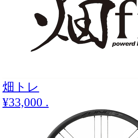
畑トレ
¥33,000
.