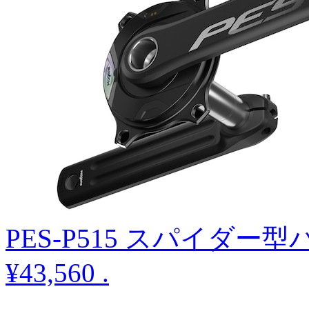
PES-P515 スパイダ
¥43,560
.