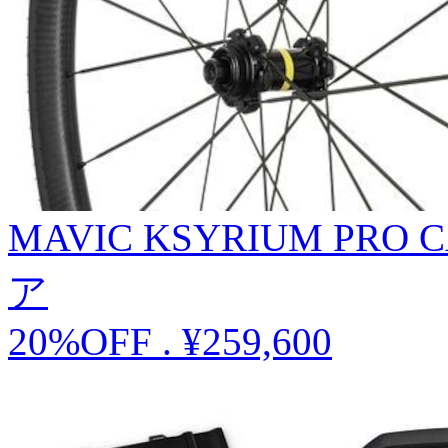
MAVIC KSYRIUM PRO 
ア
20%OFF
.
¥259,600