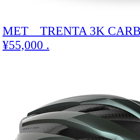
MET TRENTA 3K CAR
¥55,000
.