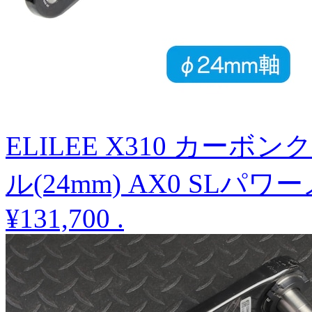
ELILEE X310 カー
ル(24mm) AX0 SL
¥131,700
.