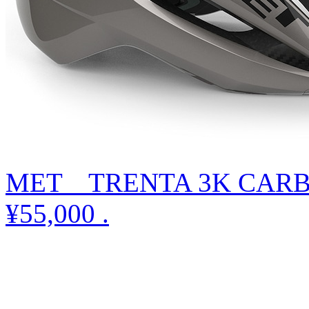
MET TRENTA 3K CAR
¥55,000
.