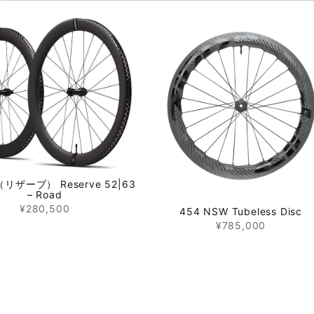
e（リザーブ） Reserve 52|63
– Road
¥280,500
454 NSW Tubeless Disc
¥785,000