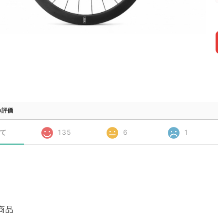
の評価
て
135
6
1
商品