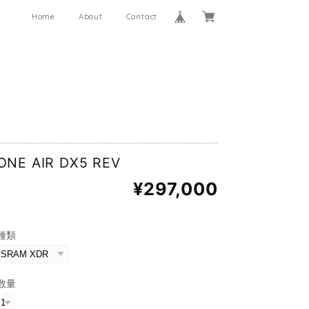
Home
About
Contact
ONE AIR DX5 REV
¥297,000
種類
数量