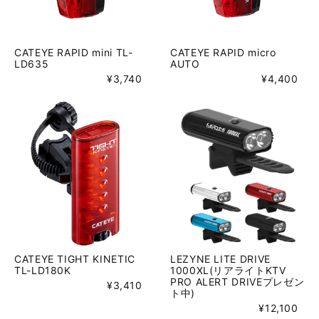
CATEYE RAPID mini TL-
CATEYE RAPID micro
LD635
AUTO
¥3,740
¥4,400
CATEYE TIGHT KINETIC
LEZYNE LITE DRIVE
TL-LD180K
1000XL(リアライトKTV
PRO ALERT DRIVEプレゼン
¥3,410
ト中)
¥12,100