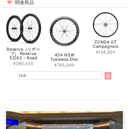
関連商品
ZONDA GT
Campagnolo
Reserve（リザー
¥124,300
ブ） Reserve
454 NSW
52|63 – Road
Tubeless Disc
¥280,500
¥785,000