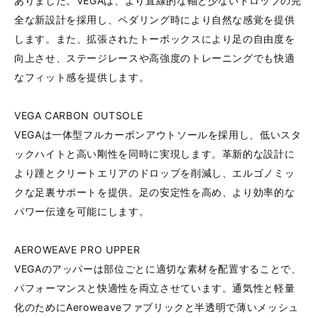
ありました。VEGAは、より直線的な軸と少ないドロップの完
全な新設計を採用し、ペダリング時により自然な感覚を提供
します。また、拡張されたトーボックスにより足の自由度を
向上させ、ステージレースや高強度のトレーニングでも快適
なフィット感を提供します。
VEGA CARBON OUTSOLE
VEGAは一体型フルカーボンアウトソールを採用し、低いスタ
ックハイトと高い剛性を同時に実現します。革新的な設計に
より踵とクリートエリアのドロップを削減し、エルゴノミッ
クな足裏サポートを提供。足の安定性を高め、より効率的な
パワー伝達を可能にします。
AEROWEAVE PRO UPPER
VEGAのアッパーは部位ごとに適切な素材を配置することで、
パフォーマンスと快適性を両立させています。通気性と軽量
化のためにAeroweaveファブリックと半透明で薄いメッシュ