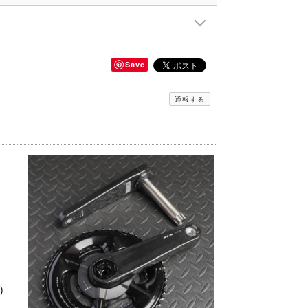
Save
通報する
)