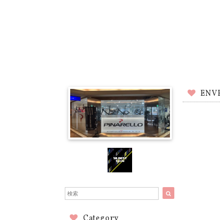
ENV
Category