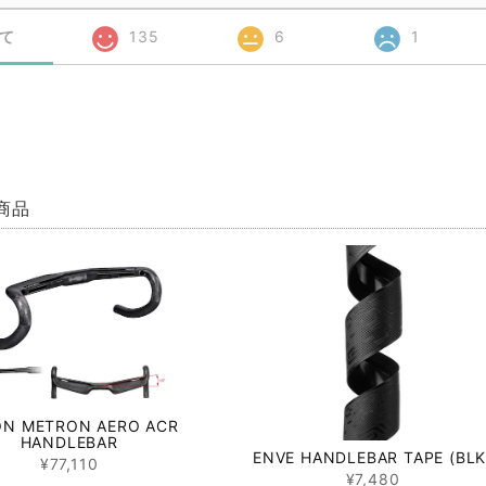
て
135
6
1
商品
ON METRON AERO ACR
HANDLEBAR
ENVE HANDLEBAR TAPE (BLK
¥77,110
¥7,480