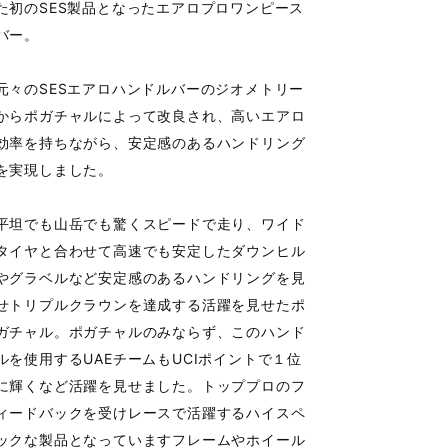
た初のSES製品となったエアロプロワンピース
バー。
元々のSESエアロハンドルバーのジオメトリー
からポガチャルによって改良され、高いエアロ
効率を持ちながら、安定感のあるハンドリング
を実現しました。
平坦でも山岳でも驚くスピードで走り、ワイド
タイヤと合わせて高速でも安定したダウンヒル
やグラベルなど安定感のあるハンドリングを見
せトリプルクラウンを達成する活躍を見せたポ
ガチャル。ポガチャルのみならず、このハンド
ルを使用するUAEチームもUCIポイントで１位
に輝くなど活躍を見せました。トッププロのフ
ィードバックを受けレースで活躍するハイスペ
ックな製品となっていますフレームやホイール