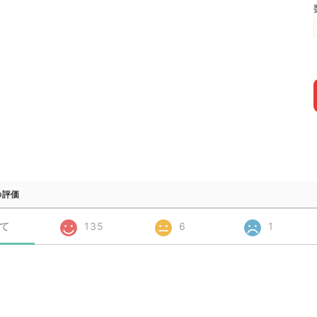
の評価
て
135
6
1