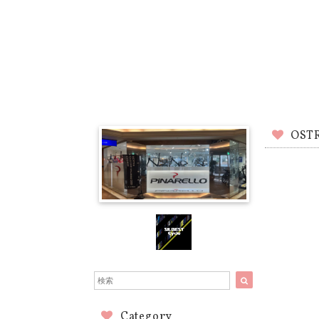
OST
Category