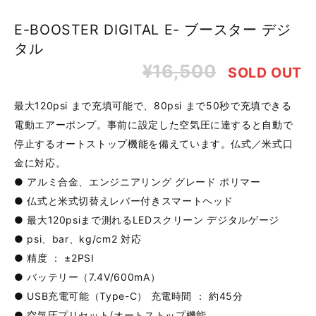
E-BOOSTER DIGITAL E- ブースター デジ
タル
¥16,500
SOLD OUT
最大120psi まで充填可能で、80psi まで50秒で充填できる
電動エアーポンプ。事前に設定した空気圧に達すると自動で
停止するオートストップ機能を備えています。仏式／米式口
金に対応。
● アルミ合金、エンジニアリング グレード ポリマー
● 仏式と米式切替えレバー付きスマートヘッド
● 最大120psiまで測れるLEDスクリーン デジタルゲージ
● psi、bar、kg/cm2 対応
● 精度 ： ±2PSI
● バッテリー（7.4V/600mA）
● USB充電可能（Type-C） 充電時間 ： 約45分
● 空気圧プリセット/オートストップ機能