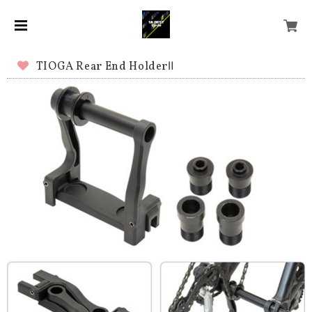
TIOGA Rear End HolderⅡ